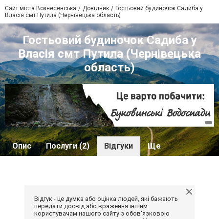
Сайт міста Вознесенська
Довідник
Гостьовий будиночок Садиба у
Власія смт Путила (Чернівецька область)
Гостьовий будиночок Садиба у
Власія смт Путила (Чернівецька
область)
Опис
Послуги (2)
Відгуки
Ще
Відгук - це думка або оцінка людей, які бажають
передати досвід або враження іншим
користувачам нашого сайту з обов'язковою